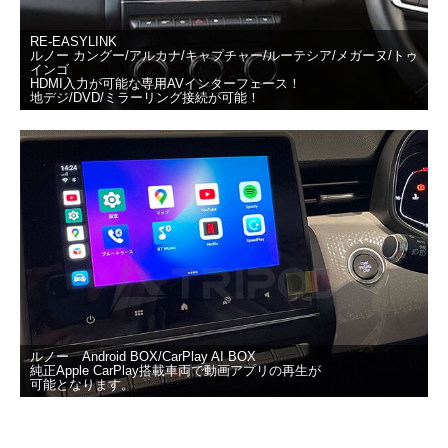
RE-EASYLINK
ルノー カングー/アルカナ/キャプチャー/ルーテシア/メガーヌ/トゥ
インゴ
HDMI入力が可能な専用AVインターフェース！
地デジ/DVD/ミラーリング接続が可能！
ルノー Android BOX/CarPlay AI BOX
純正Apple CarPlay搭載車両で動画アプリの再生が
可能となります。