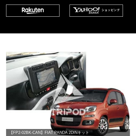
【FP2-02BK-CAN】FIAT PANDA 2DINキット