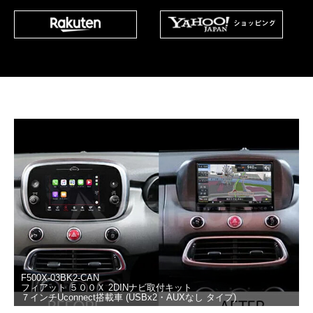
F500X-03BK2-CAN
フィアット ５００Ｘ 2DINナビ取付キット
７インチUconnect搭載車 (USBx2・AUXなし タイプ)