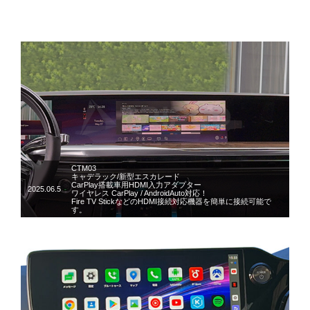
CTM03
キャデラック/新型エスカレード
CarPlay搭載車用HDMI入力アダプター
2025.06.5
ワイヤレス CarPlay / AndroidAuto対応！
Fire TV StickなどのHDMI接続対応機器を簡単に接続可能で
す。